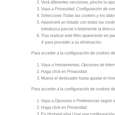
Verá diferentes secciones, pinche la op
Vaya a
Privacidad
,
Configuración de con
Seleccione
Todas las
cookies
y los datos
Aparecerá un listado con todas las
cooki
introduzca parcial o totalmente la direc
Tras realizar este filtro aparecerán en pa
X
para proceder a su eliminación.
Para acceder a la configuración de
cookies
de
Vaya a
Herramientas
,
Opciones de Inter
Haga click en
Privacidad
.
Mueva el deslizador hasta ajustar el niv
Para acceder a la configuración de
cookies
de
Vaya a
Opciones
o
Preferencias
según su
Haga click en
Privacidad
.
En
Historial
elija
Usar una configuración 