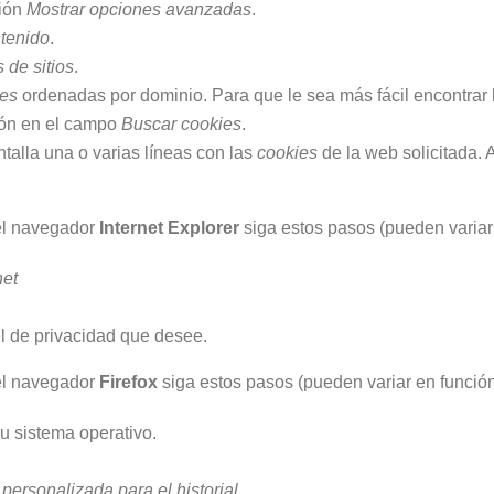
ción
Mostrar opciones avanzadas
.
tenido
.
 de sitios
.
es
ordenadas por dominio. Para que le sea más fácil encontrar
ción en el campo
Buscar cookies
.
ntalla una o varias líneas con las
cookies
de la web solicitada. 
l navegador
Internet Explorer
siga estos pasos (pueden variar 
net
el de privacidad que desee.
l navegador
Firefox
siga estos pasos (pueden variar en función
 sistema operativo.
personalizada para el historial
.