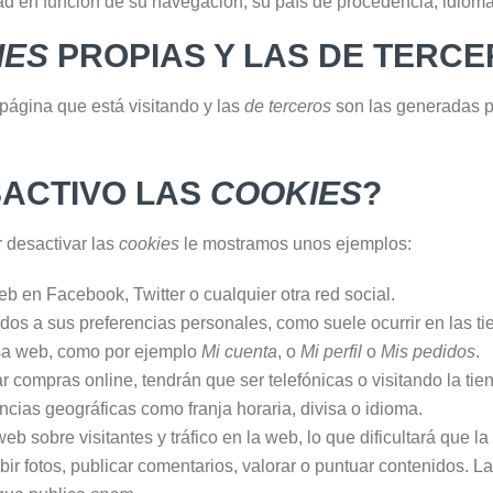
ad en función de su navegación, su país de procedencia, idioma,
IES
PROPIAS Y LAS DE TERC
página que está visitando y las
de terceros
son las generadas p
SACTIVO LAS
COOKIES
?
 desactivar las
cookies
le mostramos unos ejemplos:
 en Facebook, Twitter o cualquier otra red social.
idos a sus preferencias personales, como suele ocurrir en las ti
esa web, como por ejemplo
Mi cuenta
, o
Mi perfil
o
Mis pedidos
.
r compras online, tendrán que ser telefónicas o visitando la tien
ncias geográficas como franja horaria, divisa o idioma.
web sobre visitantes y tráfico en la web, lo que dificultará que l
ubir fotos, publicar comentarios, valorar o puntuar contenidos. 