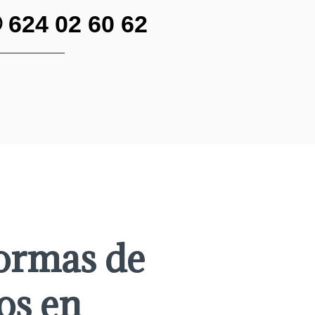
✆
624 02 60 62
ormas de
os en