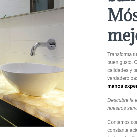
Mós
mej
Transforma tu
buen gusto. C
calidades y p
verdadero oas
manos expert
Descubre la 
nuestros serv
Contamos con
constante act