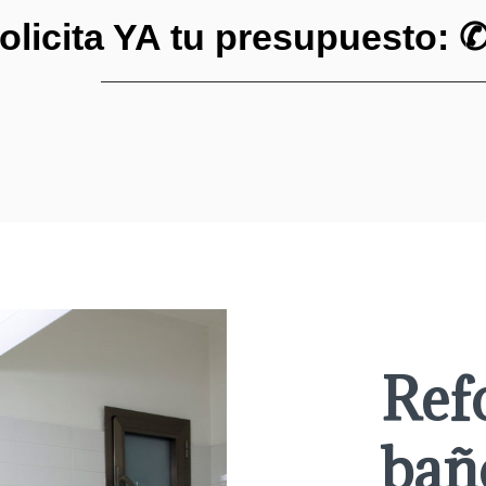
olicita YA tu presupuesto: 
Ref
bañ