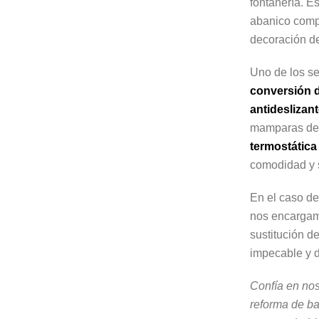
fontanería. E
abanico compl
decoración de
Uno de los se
conversión 
antideslizan
mamparas de 
termostátic
comodidad y 
En el caso de
nos encargam
sustitución d
impecable y d
Confía en nos
reforma de b