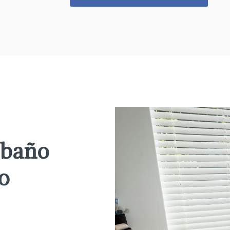
 baño
o