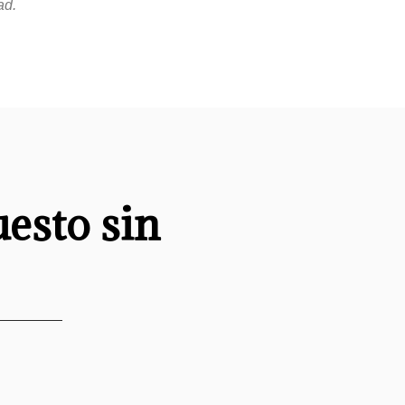
ad.
uesto sin